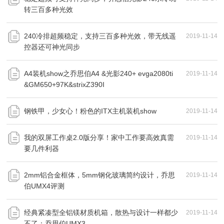
转三百多种光效
240冷排超频稳定，支持三百多种光效，带无线遥
2019-11-14
控器还可神光同步
A4装机show之乔思伯A4 &光影240+ evga2080ti
2019-11-14
&GM650+97K&strixZ390I
钢铁甲，少女心！粉色的ITX主机装机show
2019-11-14
我的双屏工作桌2.0版分享！家中工作要高效真需
2019-11-14
要几件利器
2mm铝合金框体，5mm钢化玻璃简约设计，乔思
2019-11-14
伯UMX4评测
经典紧凑型全铝镁材质机箱，散热与设计一样都少
2019-11-14
不了：乔思伯UMX3