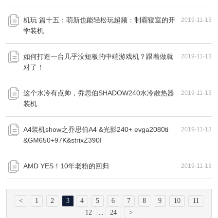
机玩 篇十五：萌新也能轻松玩超频：制霸寝室的开
2019-11-13
学装机
如何打造一台几乎没短板的中端游戏机？跟着做就
2019-11-13
对了！
这个水冷有点帅，乔思伯SHADOW240水冷散热器
2019-11-13
装机
A4装机show之乔思伯A4 &光影240+ evga2080ti
2019-11-13
&GM650+97K&strixZ390I
AMD YES！10年老粉的回归
2019-11-13
<
1
2
3
4
5
6
7
8
9
10
11
12
24
>
...