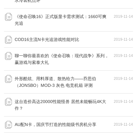
水冷装机点评
《使命召唤16》正式版显卡需求测试：1660可爽
2019-11-14
光追
COD16主流N卡光追游戏性能对比
2019-11-14
聊一聊你最喜欢的《使命召唤：现代战争》系列，
2019-11-14
赢游戏与索泰大礼
外形酷炫、用料厚道、散热给力——乔思伯
2019-11-14
（JONSBO）MOD-3 灰色 电竞机箱 评测
这台造价高达20000性能怪兽 居然未能畅玩4K大
2019-11-14
作？
AU配N卡，国庆节打造的性能级书房机分享
2019-11-14