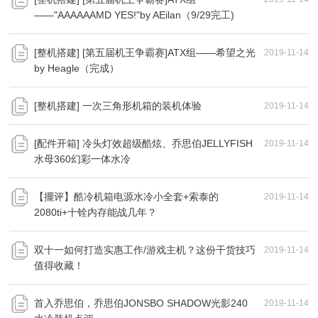
——"AAAAAAMD YES!"by AEilan（9/29完工)
[整机搭建] [第五届机王争霸赛]ATX组——希望之光
2019-11-14
by Heagle（完成）
[整机搭建] 一次三角形机箱的装机体验
2019-11-14
[配件开箱] 冷头灯效超级酷炫、乔思伯JELLYFISH
2019-11-14
水母360幻彩一体水冷
【擺评】酷冷机箱电源水冷小全套+索泰的
2019-11-14
2080ti+十铨内存能战几年？
双十一如何打造实惠工作/游戏主机？这份干货技巧
2019-11-14
值得收藏！
首入乔思伯，乔思伯JONSBO SHADOW光影240
2019-11-14