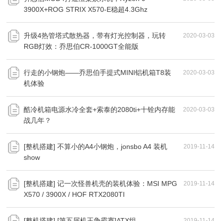
3900X+ROG STRIX X570-E稳超4.3Ghz
升级4热管塔式散热器，带有灯光控制器，玩转
2020-03-03
RGB灯效：乔思伯CR-1000GT全能版
行走的小钢炮——乔思伯手提式MINI铝机箱T8装
2020-03-03
机体验
酷冷机箱电源水冷全套+索泰的2080ti+十铨内存能
2020-03-03
战几年？
[整机搭建] 不算小的A4小钢炮，jonsbo A4 装机
2019-11-14
show
[整机搭建] 记一次怪兽机壳的装机体验：MSI MPG
2019-11-14
X570 / 3900X / HOF RTX2080TI
[整机搭建] [第五届机王争霸赛]ATX组
2019-11-14