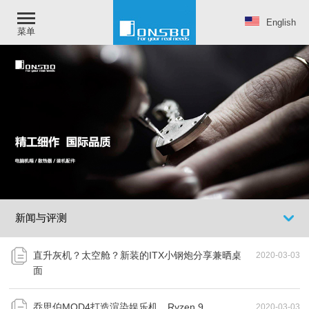
English
菜单
新闻与评测
直升灰机？太空舱？新装的ITX小钢炮分享兼晒桌
2020-03-03
面
乔思伯MOD4打造渲染娱乐机，Ryzen 9
2020-03-03