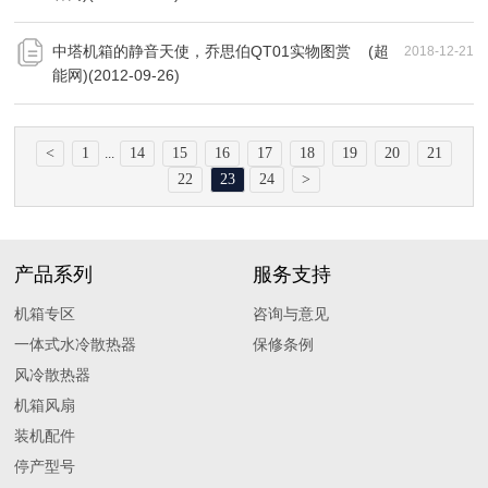
中塔机箱的静音天使，乔思伯QT01实物图赏 (超
2018-12-21
能网)(2012-09-26)
<
1
14
15
16
17
18
19
20
21
...
22
23
24
>
产品系列
服务支持
机箱专区
咨询与意见
一体式水冷散热器
保修条例
风冷散热器
机箱风扇
装机配件
停产型号