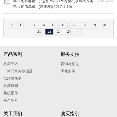
BRO兄弟电脑：乔思伯MOD1水冷整机水道板方案
2018-12-21
展示 简简单单 (发烧友)(2017-1-10)
<
1
13
14
15
16
17
18
19
20
...
21
22
23
24
>
产品系列
服务支持
机箱专区
咨询与意见
一体式水冷散热器
保修条例
风冷散热器
机箱风扇
装机配件
停产型号
关于我们
购买指引