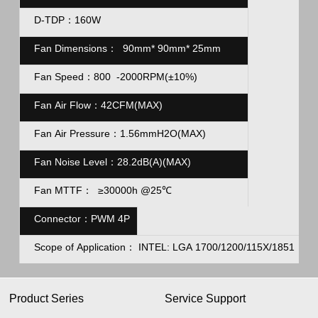
D-TDP：160W
Fan Dimensions：
90mm* 90mm* 25mm
Fan Speed：
800
-2000RPM(±10%)
Fan Air Flow：42CFM(MAX)
Fan Air Pressure：1.56mmH2O(MAX)
Fan Noise Level：
28.2dB(A)(MAX)
Fan MTTF：
≥30000h @25℃
Connector：PWM 4P
Scope of Application
： INTEL: LGA 1700/1200/115X/1851 
Product Series
Service Support