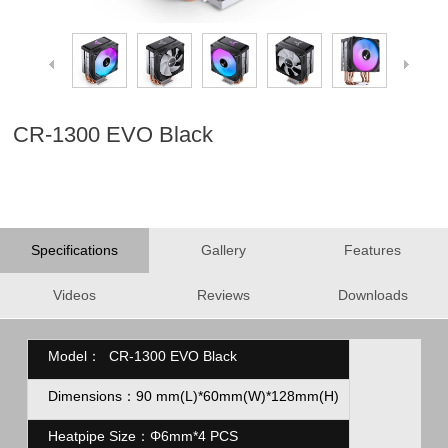
CR-1300 EVO Black
Specifications
Gallery
Features
Videos
Reviews
Downloads
Model： CR-1300 EVO Black
Dimensions：
90
mm(L)*60mm(W)*128mm(H)
Heatpipe Size：
Φ
6mm*4 PCS