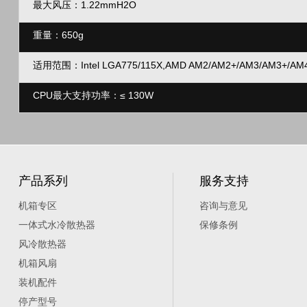
最大风压：1.22mmH2O
重量：650g
适用范围：Intel LGA775/115X,AMD AM2/AM2+/AM3/AM3+/AM
CPU最大支持功率：≤ 130W
产品系列
服务支持
机箱专区
咨询与意见
一体式水冷散热器
保修条例
风冷散热器
机箱风扇
装机配件
停产型号