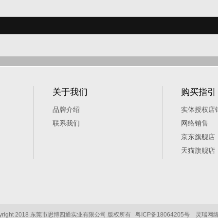
关于我们
购买指引
品牌介绍
实体授权店
联系我们
网络销售
京东旗舰店
天猫旗舰痁
pyright 2018 东莞市思博四通实业有限公司 版权所有
粤ICP备18064205号
灵瑞网