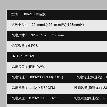
型号：
HX6210 白色版
散热器尺寸：92
mm(L)*92
m
m(W)*125mm(H)
风扇尺寸：
92mm* 92mm* 25mm
热管数量：6 PCS
D-TDP：210W
风扇接口：4PIN
PWM
风扇转速：
800-2300RPM(±10%)
风扇转速(降速线)
：1
风扇风量：
11.34-45.52CFM 风扇风量(降速线)：23.
风扇风压：
0.29-2.73 mmH2O 风扇风压(降速线)：0.9