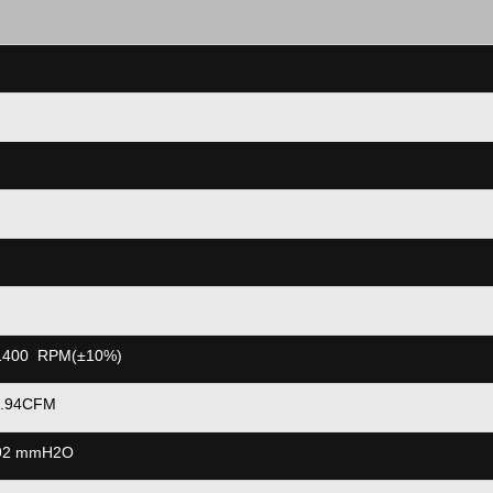
400
RPM(±10%)
94CFM
2 mmH2O