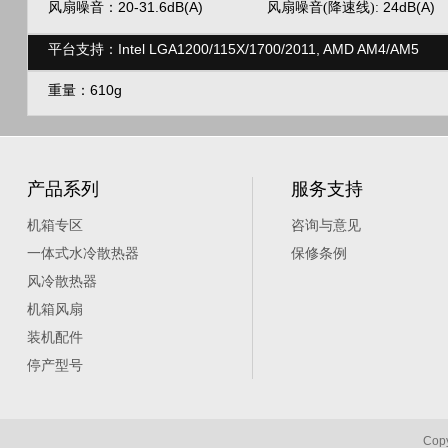
风扇噪音：20-31.6dB(A)
24dB(A)
风扇噪音(降速线):
平台支持：Intel LGA1200/115X/1700/2011, AMD AM4/AM5
610g
重量：
产品系列
服务支持
机箱专区
咨询与意见
一体式水冷散热器
保修条例
风冷散热器
机箱风扇
装机配件
停产型号
Co