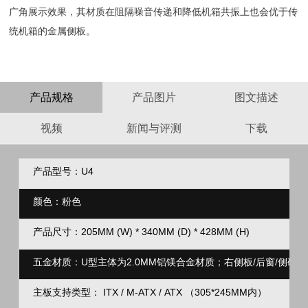
广角展示效果，其材质在阻隔噪音传递和降低机箱共振上也会优于传
统机箱的金属侧板。
产品规格
产品图片
图文描述
视频
新闻与评测
下载
产品型号：U4
颜色：粉色
产品尺寸：205MM (W) * 340MM (D) * 428MM (H)
五金材质：U型主体为2.0MM铝镁合金材质；右侧板/后窗/侧硬盘
主板支持类型： ITX / M-ATX / ATX （305*245MM内）