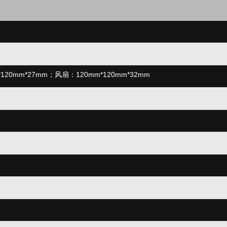
120mm*27m
m
；
风扇：120mm
*120mm*32mm