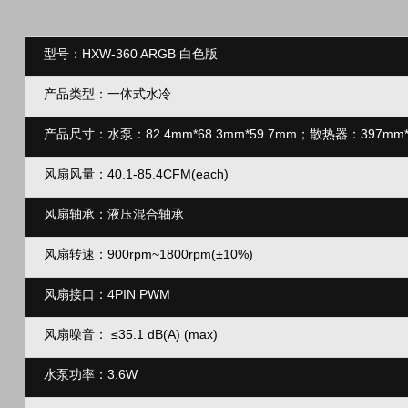
型号：HXW-360 ARGB 白色版
产品类型：一体式水冷
产品尺寸：水泵：82.4mm*68.3mm*59.7mm；
散热器：397mm*
风扇风量：40.1-85.4CFM(each)
风扇轴承：液压混合轴承
风扇转速：900rpm~1800rpm(±10%)
风扇接口：4PIN PWM
风扇噪音：
≤35.1 dB(A)
(max)
水泵功率：3.6W