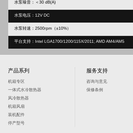
水泵噪音：
＜30
dB(A)
水泵电压：12V DC
水泵转速：2500rpm（±10%）
平台支持：Intel LGA1700/1200/115X/2011; AMD AM4/AM5
产品系列
服务支持
机箱专区
咨询与意见
一体式水冷散热器
保修条例
风冷散热器
机箱风扇
装机配件
停产型号