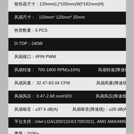
散热器尺寸：120mm(L)*105mm(W)*162mm(H)
风扇尺寸：
120mm* 120mm* 25mm
热管数量：6 PCS
D-TDP：240W
风扇接口：4PIN
PWM
风扇转速：
700-1800 RPM(±10%)
风扇转速(降速线)
：
风扇风量：
32.47-83.04 CFM 风扇风量(降速线)：45.
风扇风压：
0.47-2.68 mmH2O 风扇风压(降速线)：0.
风扇噪音：
≤
37.6 dB(A)
扇噪音(降速线)
≤
28
dB(A)
风
：
平台支持：Intel LGA1200/115X/1700/2011, AMD AM4/AM5
重量：
1035g