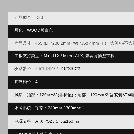
产品型号：D33
颜色：WOOD版白色
产品尺寸：455 (D) *238.2mm (W) *368.4mm (H)（含脚垫
主板支持类型：Mini-ITX / Micro-ATX, 兼容背插型主板
驱动器位：
3.5
"
HDD*2 /
2.5
"
SSD*2
扩展槽位：4
风扇：顶部：120mm*3(非标配)；前部：120mm*2(当安装ATX电源
水冷系统：顶部：240mm / 360mm*1
电源支持：ATX PS2 / SFX≤160mm