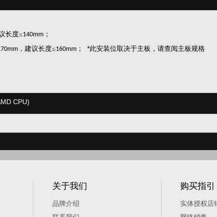
议长度≤
；
140mm
*
此安装位取决于主板，请查阅主板规格
，建议长
度
≤
；
170mm
1
60
mm
MD CPU)
关于我们
购买指引
品牌介绍
实体授权店