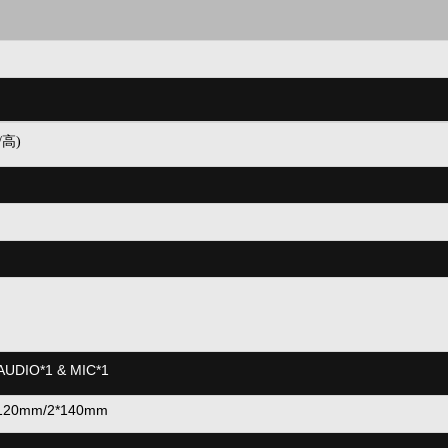
/高)
 AUDIO*1 & MIC*1
20mm/2*140mm