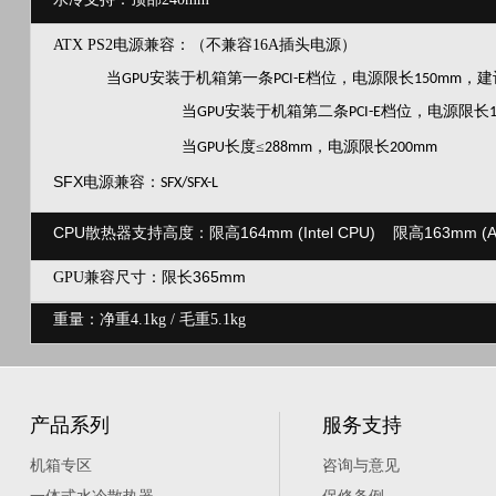
ATX PS2电源兼容：（不兼容16A插头电源）
当
安装于机箱第一条
档位，电源限长
，建
GPU
PCI-E
150mm
当
安装于机箱第二条
档位，电源限长
GPU
PCI-E
当
长度≤
，电源限长
GPU
288mm
200mm
SFX
电源兼容：
SFX/SFX-L
CPU散热器支持高度：限高164mm (Intel CPU) 限高163mm (A
限长365mm
GPU兼容尺寸：
重量：净重4.1kg / 毛重5.1kg
产品系列
服务支持
机箱专区
咨询与意见