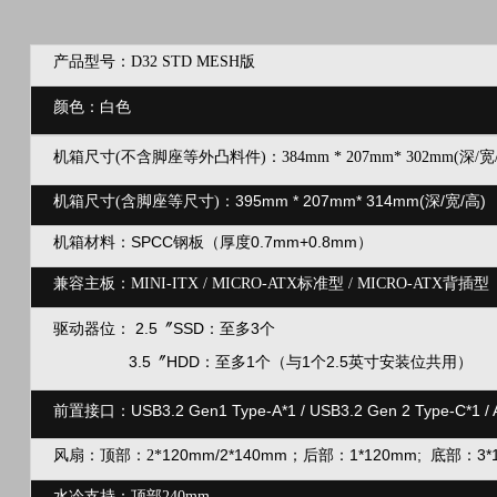
产品型号：D32 STD MESH版
颜色：白色
机箱尺寸(不含脚座等外凸料件)：384mm * 207mm* 302mm(深/宽
395mm * 207mm* 314mm(深/宽/高)
机箱尺寸(含脚座等尺寸)：
SPCC钢板（厚度0.7mm+0.8mm）
机箱材料：
兼容主板：MINI-ITX / MICRO-ATX标准型 / MICRO-ATX背插型
2.5
〞
SSD：至多3个
驱动器位：
3.5〞HDD：至多1个（与1个2.5英寸安装位共用）
USB3.2 Gen1 Type-A*1 / USB3.2 Gen 2 Type-C*1 /
前置接口：
120mm/2*140mm；后部：1*120mm; 底部：3*1
风扇：顶部：2*
水冷支持：顶部
240mm