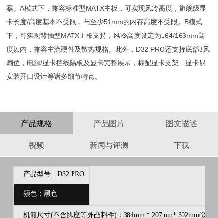
案。A模式下，兼容标准型MATX主板，可实现风冷高度，旗舰级显
卡长度/高度基本不受限，与至少51mm的内存高度不受限。B模式
下，可实现背插型MATX主板支持，风冷高度设定为164/163mm高
度以内，兼容主流硬件及散热规格。此外，D32 PRO还支持底部3风
扇位，电源/显卡挡线隔板及显卡完整展示，标配显卡支架，显卡易
安装开口设计等诸多细节特点。
产品规格
产品图片
图文描述
视频
新闻与评测
下载
产品型号：D32 PRO
颜色：黑色
机箱尺寸(不含脚座等外凸料件)：384mm * 207mm* 302mm(深/宽