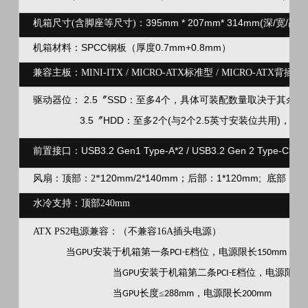
395mm * 207mm* 314mm(深/宽/高)
机箱尺寸(含脚座等尺寸)：
SPCC钢板（厚度0.7mm+0.8mm）
机箱材料：
兼容主板：MINI-ITX / MICRO-ATX标准型 / MICRO-ATX背
2.5
〞
SSD：至多4个，具体可装配数量取决于其余硬
驱动器位：
3.5〞HDD：至多2个(与2个2.5英寸安装位共用)，具
USB3.2 Gen1 Type-A*2 / USB3.2 Gen 2 Type-C*1 /
前置接口：
120mm/2*140mm；后部：1*120mm; 底部
风扇：顶部：2*
水冷支持：顶部
240mm
ATX PS2电源兼容：（不兼容16A插头电源）
当
安装于机箱第一条
档位，电源限长
，建
GPU
PCI-E
150mm
当
安装于机箱第二条
档位，电源限长
GPU
PCI-E
当
长度≤
，电源限长
GPU
288mm
200mm