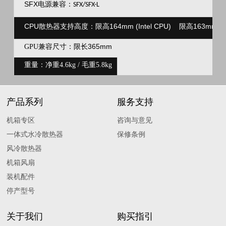
SFX
电源兼容：
SFX/SFX-L
CPU散热器支持高度：限高164mm (Intel CPU) 限高163mm (A
限长365mm
GPU兼容尺寸：
重量：净重4.6kg / 毛重5.8kg
产品系列
服务支持
机箱专区
咨询与意见
一体式水冷散热器
保修条例
风冷散热器
机箱风扇
装机配件
停产型号
关于我们
购买指引