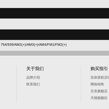
 754/939/AM2(+)/AM3(+)/AM4/FM1/FM2(+)
关于我们
购买指引
品牌介绍
实体授权店
联系我们
网络销售
京东旗舰店
天猫旗舰痁