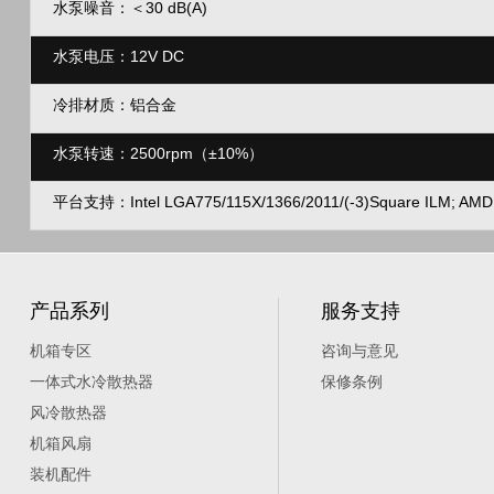
水泵噪音：＜30 dB(A)
水泵电压：12V DC
冷排材质：铝合金
水泵转速：2500rpm（±10%）
平台支持：Intel LGA775/115X/1366/2011/(-3)Square ILM; AMD
产品系列
服务支持
机箱专区
咨询与意见
一体式水冷散热器
保修条例
风冷散热器
机箱风扇
装机配件